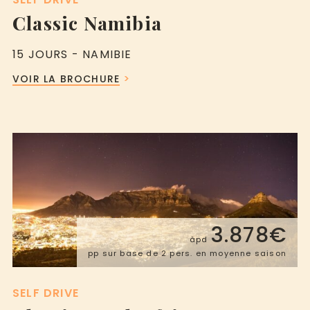
Classic Namibia
15 JOURS - NAMIBIE
VOIR LA BROCHURE
3.878€
àpd
pp sur base de 2 pers. en moyenne saison
SELF DRIVE