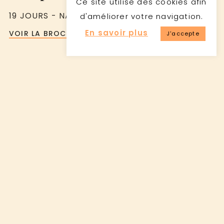
Ce site utilise des cookies afin
19 JOURS - NAMIBIE
d'améliorer votre navigation.
En savoir plus
VOIR LA BROCHURE
J'accepte
2.473€
àpd
pp en moyenne saison
DÉPARTS GARANTIS
SAFARIS PRIVÉS GUIDÉS
Découverte de l’Afrique du
Sud en 8 nuits (Groupe)