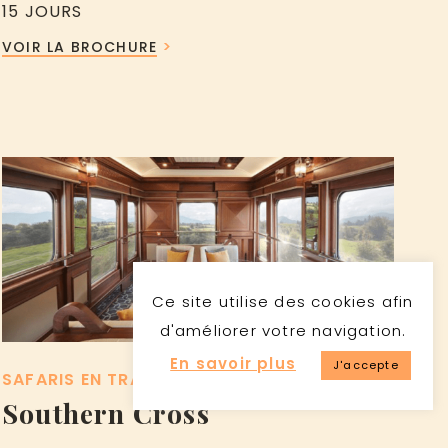
15 JOURS
VOIR LA BROCHURE
7.267€
Ce site utilise des cookies afin
àpd
pp en moyenne saison
d'améliorer votre navigation.
En savoir plus
J'accepte
SAFARIS EN TRAIN
SAFARIS PRIVÉS GUIDÉS
Southern Cross