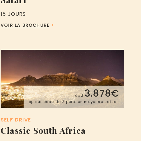
15 JOURS
VOIR LA BROCHURE
3.878€
àpd
pp sur base de 2 pers. en moyenne saison
SELF DRIVE
Classic South Africa