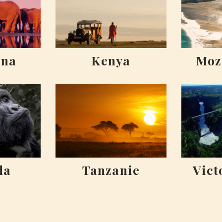
ana
Kenya
Moz
da
Tanzanie
Vict