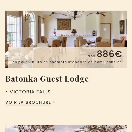
886€
àpd
pp pour 2 nuits en chambre standard en demi-pension
Batonka Guest Lodge
- VICTORIA FALLS
VOIR LA BROCHURE