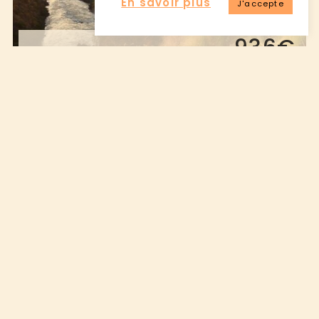
En savoir plus
J'accepte
936€
àpd
pp pour 2 nuits en chambre standard en demi-pension
Gorges Lodge
- VICTORIA FALLS
VOIR LA BROCHURE